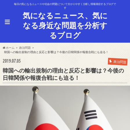
毎日の気になるニュースや社会の問題について分かりやすく分析し情報発信するブログで
す
気になるニュース、気に
≡
なる身近な問題を分析す
るブログ
ホーム
政治問題
韓国への輸出規制の理由と反応と影響は？今後の日韓関係や報復合戦にも迫る！
2019.07.05
政治問題
韓国への輸出規制の理由と反応と影響は？今後の
日韓関係や報復合戦にも迫る！