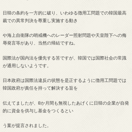
日韓の条約を一方的に破り、いわゆる徴用工問題での韓国最高
裁での異常判決を尊重し実施する動き
や海上自衛隊の哨戒機へのレーダー照射問題や天皇陛下への侮
辱発言等があり、当然の帰結ですね。
国際法が国内法を優先する筈ですが、韓国では国際社会の常識
が通用しないようです。
日本政府は国際法違反の状態を是正するように徴用工問題では
韓国政府が責任を持って解決する旨を
伝えてましたが、8か月間も無視したあげくに日韓の企業が自発
的に資金を供与し基金をつくるとい
う案が提言されました。