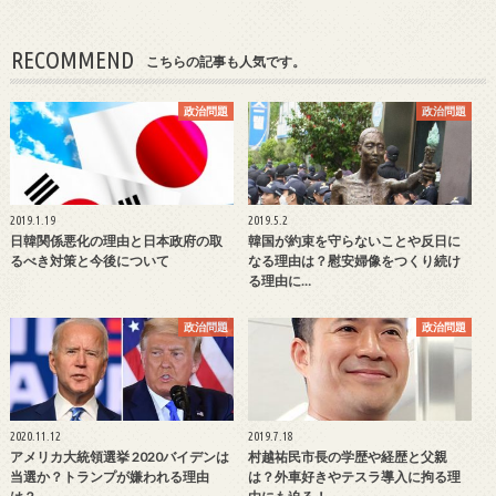
RECOMMEND
こちらの記事も人気です。
政治問題
政治問題
2019.1.19
2019.5.2
日韓関係悪化の理由と日本政府の取
韓国が約束を守らないことや反日に
るべき対策と今後について
なる理由は？慰安婦像をつくり続け
る理由に…
政治問題
政治問題
2020.11.12
2019.7.18
アメリカ大統領選挙 2020バイデンは
村越祐民市長の学歴や経歴と父親
当選か？トランプが嫌われる理由
は？外車好きやテスラ導入に拘る理