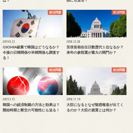
は？
由にも迫る！
政治問題
政治問題
2019.8.23
2018.12.28
GSOMIA破棄で韓国はどうなるか？
安倍首相在任日数歴代１位なるか？
今後の日韓関係や米韓関係も調査す
来年の参院選が最大の関門か？
る！
政治問題
政治問題
2019.3.15
2018.11.19
韓国への経済制裁の方法と効果は？
大臣になるとなぜ疑惑報道が出てく
開始時期と断交の可能性にも迫る！
るのか？大臣の資質とは何か？