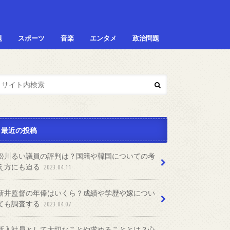
題
スポーツ
音楽
エンタメ
政治問題
最近の投稿
松川るい議員の評判は？国籍や韓国についての考
え方にも迫る
2023.04.11
新井監督の年俸はいくら？成績や学歴や嫁につい
ても調査する
2023.04.07
新入社員として大切なことや求めることとは？心