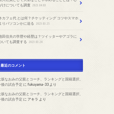
がけについても調査
2023.04.03
ネカフェ代 とは何？チケッティング コツやスマホ
よりパソコンかに迫る
2023.03.25
池田信夫の学歴や経歴は？ツイッターやアゴラに
ついても調査する
2023.03.24
最近のコメント
大坂なおみの父親とコーチ、ランキングと国籍選択、
今後の試合予定
に
fukuyama-33
より
大坂なおみの父親とコーチ、ランキングと国籍選択、
今後の試合予定
に
アキラ
より