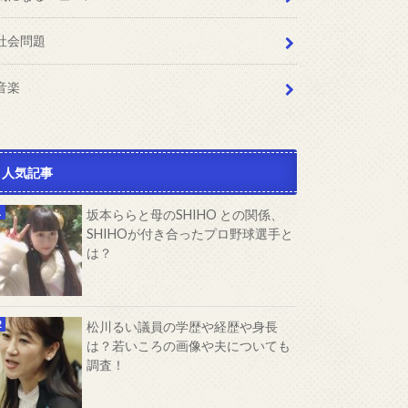
社会問題
音楽
人気記事
坂本ららと母のSHIHO との関係、
SHIHOが付き合ったプロ野球選手と
は？
松川るい議員の学歴や経歴や身長
は？若いころの画像や夫についても
調査！