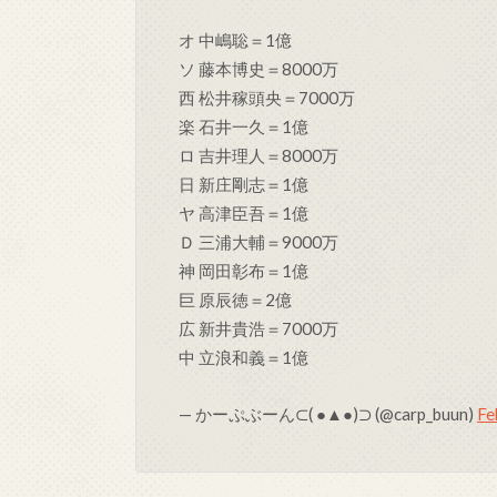
オ 中嶋聡＝1億
ソ 藤本博史＝8000万
西 松井稼頭央＝7000万
楽 石井一久＝1億
ロ 吉井理人＝8000万
日 新庄剛志＝1億
ヤ 高津臣吾＝1億
Ｄ 三浦大輔＝9000万
神 岡田彰布＝1億
巨 原辰徳＝2億
広 新井貴浩＝7000万
中 立浪和義＝1億
— かーぷぶーん⊂( ●▲●)⊃ (@carp_buun)
Fe