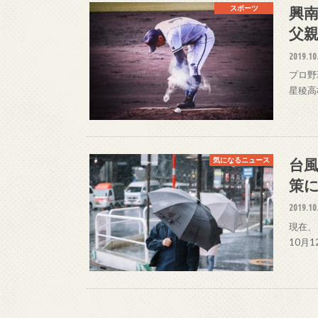
興
スポーツ
父
2019.10
プロ野
星稜高
台
気になるニュース
策
2019.10
現在、
10月