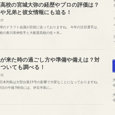
南高校の宮城大弥の経歴やプロの評価は？
親や兄弟と彼女情報にも迫る！
.17
球のドラフト会議が目前に迫っておりますね。 今年の注目選手は、
校の奥川恭伸投手と大船渡高校の佐々木…
風が来た時の過ごし方や準備や備えは？対
についても調べる！
.12
日本列島は大型台風19号の影響で大変なことになっておりますね。
12日の午後7時頃には、伊豆半島に…