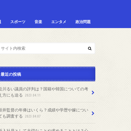
題
スポーツ
音楽
エンタメ
政治問題
最近の投稿
松川るい議員の評判は？国籍や韓国についての考
え方にも迫る
2023.04.11
新井監督の年俸はいくら？成績や学歴や嫁につい
ても調査する
2023.04.07
新入社員として大切なことや求めることとは？心