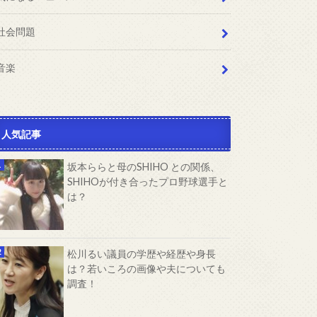
社会問題
音楽
人気記事
坂本ららと母のSHIHO との関係、
SHIHOが付き合ったプロ野球選手と
は？
松川るい議員の学歴や経歴や身長
は？若いころの画像や夫についても
調査！