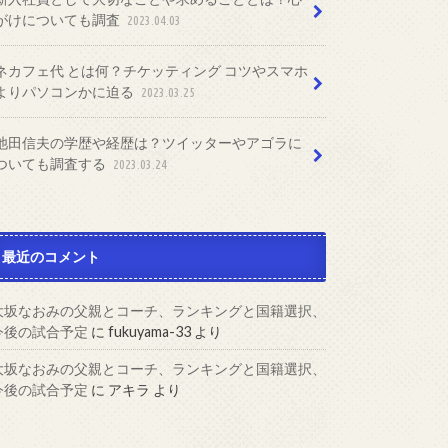
がけについても調査
2023.04.03
ネカフェ代 とは何？チケッティング コツやスマホ
よりパソコンかに迫る
2023.03.25
池田信夫の学歴や経歴は？ツイッターやアゴラに
ついても調査する
2023.03.24
最近のコメント
大坂なおみの父親とコーチ、ランキングと国籍選択、
今後の試合予定
に
fukuyama-33
より
大坂なおみの父親とコーチ、ランキングと国籍選択、
今後の試合予定
に
アキラ
より