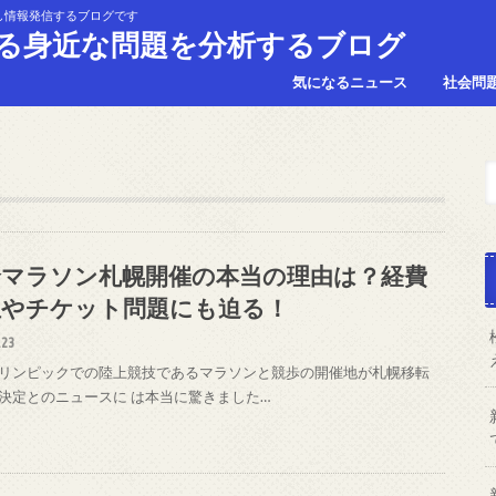
し情報発信するブログです
る身近な問題を分析するブログ
気になるニュース
社会問
輪マラソン札幌開催の本当の理由は？経費
担やチケット問題にも迫る！
.23
リンピックでの陸上競技であるマラソンと競歩の開催地が札幌移転
決定とのニュースに は本当に驚きました…