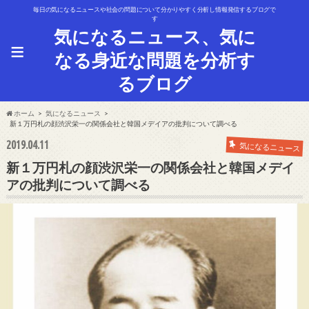
毎日の気になるニュースや社会の問題について分かりやすく分析し情報発信するブログで
す
気になるニュース、気に
≡
なる身近な問題を分析す
るブログ
ホーム
気になるニュース
新１万円札の顔渋沢栄一の関係会社と韓国メデイアの批判について調べる
2019.04.11
気になるニュース
新１万円札の顔渋沢栄一の関係会社と韓国メデイ
アの批判について調べる