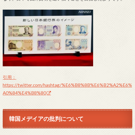
引用：
https://twitter.com/hashtag/%E6%B8%8B%E6%B2%A2%E6%
A0%84%E4%B8%80
韓国メデイアの批判について