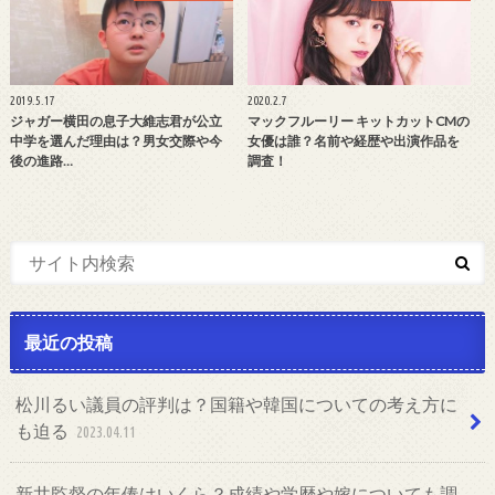
2019.5.17
2020.2.7
ジャガー横田の息子大維志君が公立
マックフルーリー キットカットCMの
中学を選んだ理由は？男女交際や今
女優は誰？名前や経歴や出演作品を
後の進路…
調査！
最近の投稿
松川るい議員の評判は？国籍や韓国についての考え方に
も迫る
2023.04.11
新井監督の年俸はいくら？成績や学歴や嫁についても調