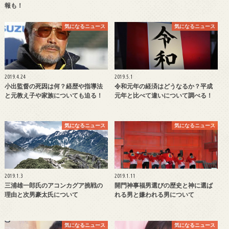
報も！
気になるニュース
気になるニュース
2019.4.24
2019.5.1
小出監督の死因は何？経歴や指導法
令和元年の経済はどうなるか？平成
と元教え子や家族についても迫る！
元年と比べて違いについて調べる！
気になるニュース
気になるニュース
2019.1.3
2019.1.11
三浦雄一郎氏のアコンカグア挑戦の
開門神事福男選びの歴史と神に選ば
理由と次男豪太氏について
れる男と嫌われる男について
気になるニュース
気になるニュース