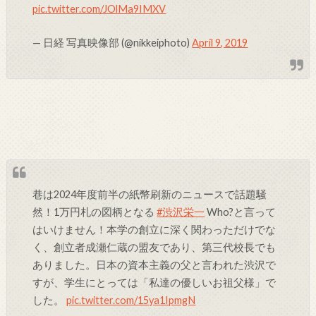
pic.twitter.com/JOlMa9IMXV
— 日経 写真映像部 (@nikkeiphoto)
April 9, 2019
巷は2024年度前半の紙幣刷新のニュースで話題騒
然！1万円札の図柄となる
#渋沢栄一
Who?と言って
はいけません！本学の創立に深く関わっただけでな
く、創立者成瀬仁蔵の盟友であり、第三代校長でも
ありました。日本の資本主義の父と言われた渋沢で
すが、学生にとっては「私達の優しいお祖父様」で
した。
pic.twitter.com/15ya1IpmgN