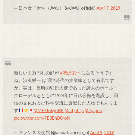
— 日本女子大学（JWU） (@JWU_official)
April 9, 2019
新しい１万円札の顔が
#渋沢栄一
になるそうです
ね。渋沢栄一 は明治時代の実業家として有名です
が、実は、当時の駐日大使であった詩人のポール・
クローデルとともに1924年に日仏会館を創設し、日
仏の文化および科学交流に貢献した人物でもありま
す
@MFJTokyoBF
@mfjbf_ja
@ifjapon
pic.twitter.com/9E3EhB0roN
— フランス大使館 (@ambafrancejp_jp)
April 9, 2019