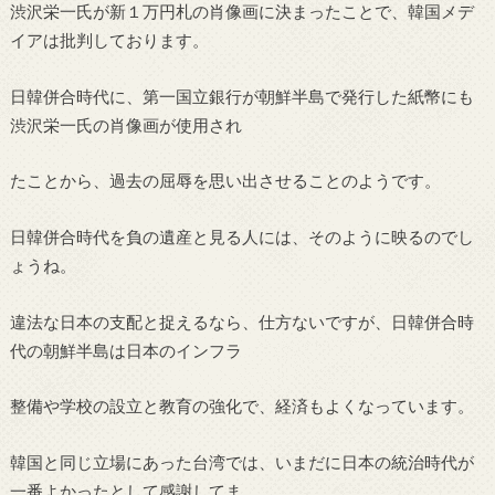
渋沢栄一氏が新１万円札の肖像画に決まったことで、韓国メデ
イアは批判しております。
日韓併合時代に、第一国立銀行が朝鮮半島で発行した紙幣にも
渋沢栄一氏の肖像画が使用され
たことから、過去の屈辱を思い出させることのようです。
日韓併合時代を負の遺産と見る人には、そのように映るのでし
ょうね。
違法な日本の支配と捉えるなら、仕方ないですが、日韓併合時
代の朝鮮半島は日本のインフラ
整備や学校の設立と教育の強化で、経済もよくなっています。
韓国と同じ立場にあった台湾では、いまだに日本の統治時代が
一番よかったとして感謝してま