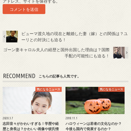
アドレス、サイトを保存する。
ピューマ渡久地の現在と離婚した妻（嫁）との関係は？ユ
ーリとの対決にも迫る！
ゴーン妻キャロル夫人の経歴と国外出国した理由は？国際
手配の可能性にも迫る！
RECOMMEND
こちらの記事も人気です。
気になるニュース
気になるニュース
2020.3.7
2018.11.1
志田音々がかわいすぎる！学歴や経
ハロウィーンは若者の文化なのか？
歴と身長は？かわいい画像や彼氏情
今後も国内で発展するのか？