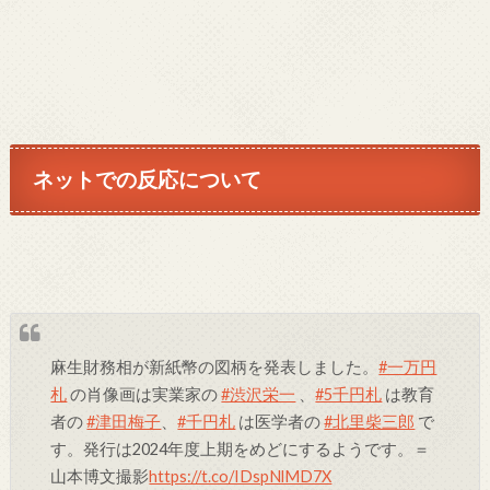
ネットでの反応について
麻生財務相が新紙幣の図柄を発表しました。
#一万円
札
の肖像画は実業家の
#渋沢栄一
、
#5千円札
は教育
者の
#津田梅子
、
#千円札
は医学者の
#北里柴三郎
で
す。発行は2024年度上期をめどにするようです。＝
山本博文撮影
https://t.co/IDspNlMD7X