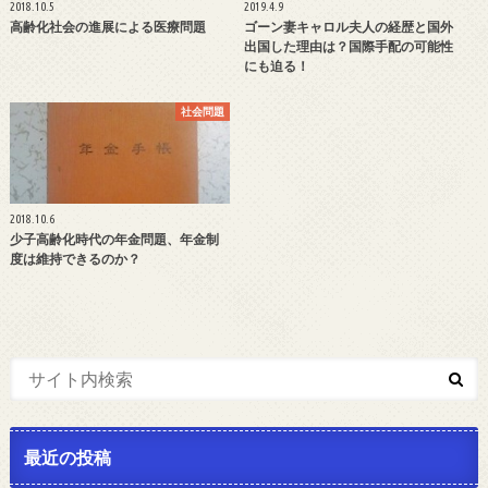
2018.10.5
2019.4.9
高齢化社会の進展による医療問題
ゴーン妻キャロル夫人の経歴と国外
出国した理由は？国際手配の可能性
にも迫る！
社会問題
2018.10.6
少子高齢化時代の年金問題、年金制
度は維持できるのか？
最近の投稿