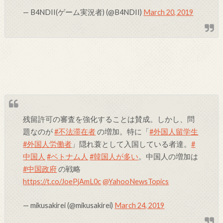
— B4NDII(ゲーム実況者) (@B4NDII)
March 20, 2019
残留許可の審査を強化することは賛成。しかし、問
題なのが
#不法滞在者
の増加。特に「
#外国人留学生
#外国人労働者
」隠れ蓑として入国している者達。
#
中国人
#ベトナム人
#韓国人が多い
。中国人の増加は
#中国政府
の戦略
https://t.co/JoePjAmL0c
@YahooNewsTopics
— mikusakirei (@mikusakirei)
March 24, 2019