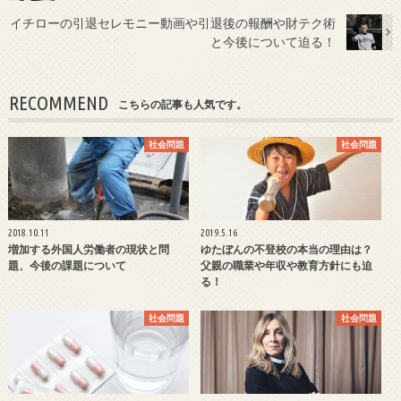
イチローの引退セレモニー動画や引退後の報酬や財テク術
と今後について迫る！
RECOMMEND
こちらの記事も人気です。
社会問題
社会問題
2018.10.11
2019.5.16
増加する外国人労働者の現状と問
ゆたぼんの不登校の本当の理由は？
題、今後の課題について
父親の職業や年収や教育方針にも迫
る！
社会問題
社会問題