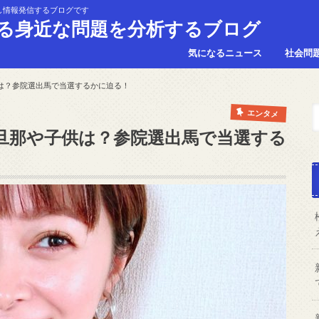
し情報発信するブログです
る身近な問題を分析するブログ
気になるニュース
社会問
は？参院選出馬で当選するかに迫る！
エンタメ
旦那や子供は？参院選出馬で当選する