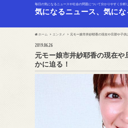
毎日の気になるニュースや社会の問題について分かりやすく分析
気になるニュース、気にな
ホーム
エンタメ
元モー娘市井紗耶香の現在や旦那や子供
2019.06.26
元モー娘市井紗耶香の現在や
かに迫る！