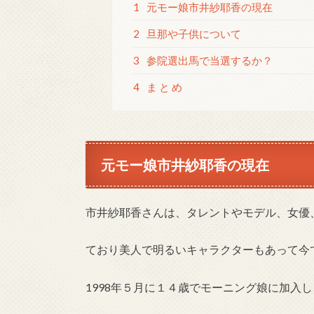
1
元モー娘市井紗耶香の現在
2
旦那や子供について
3
参院選出馬で当選するか？
4
ま と め
元モー娘市井紗耶香の現在
市井紗耶香さんは、タレントやモデル、女優
ており美人で明るいキャラクターもあって今
1998年５月に１４歳でモーニング娘に加入し