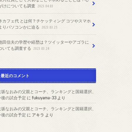
がけについても調査
2023.04.03
ネカフェ代 とは何？チケッティング コツやスマホ
よりパソコンかに迫る
2023.03.25
池田信夫の学歴や経歴は？ツイッターやアゴラに
ついても調査する
2023.03.24
最近のコメント
大坂なおみの父親とコーチ、ランキングと国籍選択、
今後の試合予定
に
fukuyama-33
より
大坂なおみの父親とコーチ、ランキングと国籍選択、
今後の試合予定
に
アキラ
より