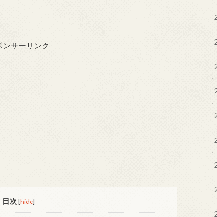
ポンサーリンク
目次
[
hide
]