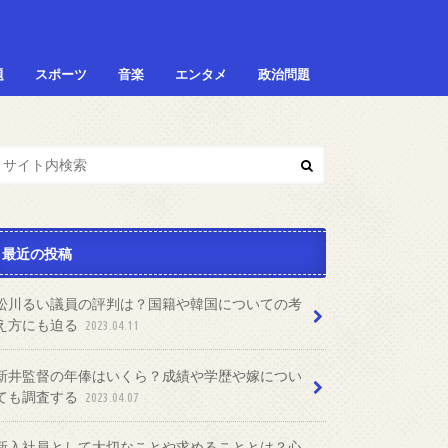
題
スポーツ
音楽
エンタメ
政治問題
最近の投稿
松川るい議員の評判は？国籍や韓国についての考
え方にも迫る
2023.04.11
新井監督の年俸はいくら？成績や学歴や嫁につい
ても調査する
2023.04.07
新入社員として大切なことや求めることとは？心