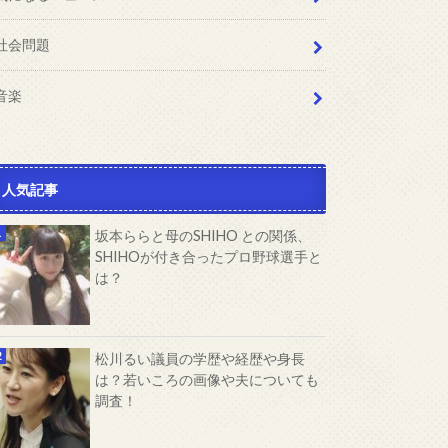
社会問題
音楽
人気記事
坂本ららと母のSHIHO との関係、
SHIHOが付き合ったプロ野球選手と
は？
松川るい議員の学歴や経歴や身長
は？若いころの画像や夫についても
調査！